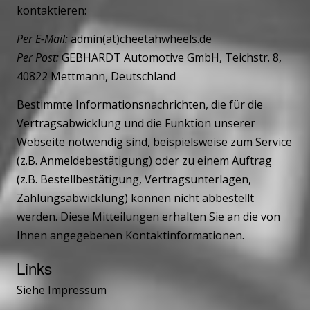
kontaktieren:
Per E-Mail:
admin(at)cheetahwheels.de
Per Post:
GEBHARDT Automotive GmbH, Teichstr. 8,
40822 Mettmann, Deutschland
Bestimmte Informationsnachrichten, die für die
Vertragsabwicklung und die Funktion unserer
Webseite notwendig sind, beispielsweise zum Service
(z.B. Anmeldebestätigung) oder zu einem Auftrag
(z.B. Bestellbestätigung, Vertragsunterlagen,
Zahlungsabwicklung) können nicht abbestellt
werden. Diese Mitteilungen erhalten Sie an die von
Ihnen angegebenen Kontaktinformationen.
Links
Siehe Impressum