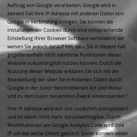
Auftrag von Google verarbeiten. Google wird in
keinem Fall Ihre IP-Adresse mit anderen Daten von
Google in Verbindung bringen. Sie können die
Installation der Cookies durch eine entsprechende
Einstellung Ihrer Browser Software verhindern; wir
weisen Sie jedoch darauf hin, dass Sie in diesem Fall
gegebenenfalls nicht sämtliche Funktionen dieser
Website vollumfänglich nutzen können. Durch die
Nutzung dieser Website erklären Sie sich mit der
Bearbeitung der über Sie erhobenen Daten durch
Google in der zuvor beschriebenen Art und Weise
und zu dem zuvor benannten Zweck einverstanden.“
Ihre IP Adresse wird von uns zusätzlich anonymisiert
und ist damit nicht mehr zurückverfolgbar. Durch
Modifikationen am Google Analytics Code wird Ihre
IP um das letzte Oktett gekürzt. Somit können weder