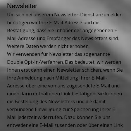
Newsletter
Um sich bei unserem Newsletter-Dienst anzumelden,
benötigen wir Ihre E-Mail-Adresse und die
Bestätigung, dass Sie Inhaber der angegebenen E-
Mail-Adresse und Empfänger des Newsletters sind.
Weitere Daten werden nicht erhoben.
Wir verwenden für Newsletter das sogenannte
Double Opt-In-Verfahren. Das bedeutet, wir werden
Ihnen erst dann einen Newsletter schicken, wenn Sie
Ihre Anmeldung nach Mitteilung Ihrer E-Mail-
Adresse über eine von uns zugesendete E-Mail und
einen darin enthaltenen Link bestätigen. Sie können
die Bestellung des Newsletters und die damit
verbundene Einwilligung zur Speicherung Ihrer E-
Mail jederzeit widerrufen. Dazu können Sie uns
entweder eine E-Mail zusenden oder über einen Link